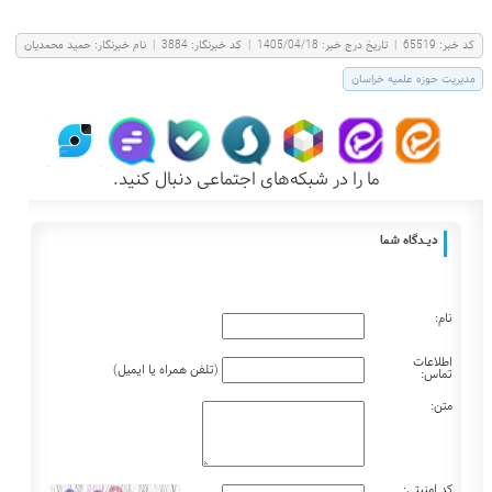
كد خبر:
65519
|
تاریخ درج خبر:
1405/04/18
|
کد خبرنگار:
3884
|
نام خبرنگار:
حميد محمديان
مدیریت حوزه علمیه خراسان
ما را در شبکه‌های اجتماعی دنبال کنید.
دیـــدگاه شما
نام:
اطلاعات
(تلفن همراه یا ایمیل)
تماس:
متن:
کد امنیتی: