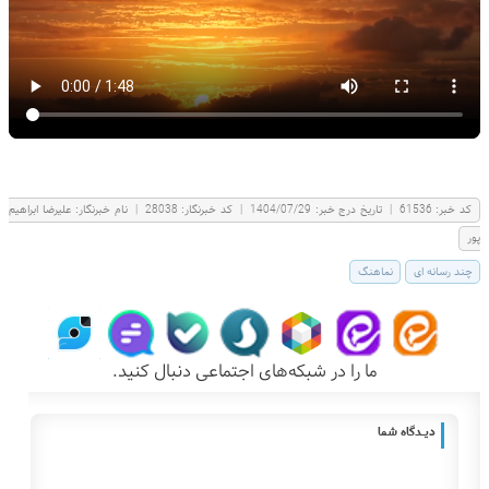
كد خبر:
61536
|
تاریخ درج خبر:
1404/07/29
|
کد خبرنگار:
28038
|
نام خبرنگار:
عليرضا ابراهيم
پور
چند رسانه ای
نماهنگ
ما را در شبکه‌های اجتماعی دنبال کنید.
دیـــدگاه شما