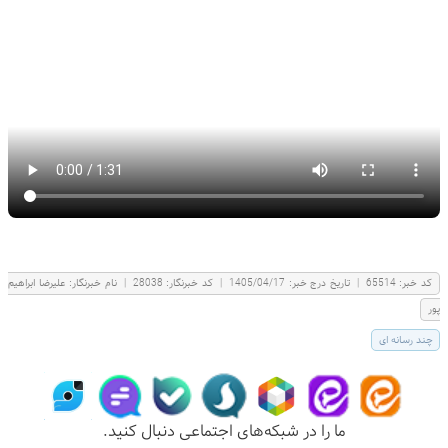
كد خبر:
65514
|
تاریخ درج خبر:
1405/04/17
|
کد خبرنگار:
28038
|
نام خبرنگار:
عليرضا ابراهيم
پور
چند رسانه ای
ما را در شبکه‌های اجتماعی دنبال کنید.