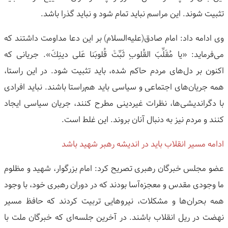
تثبیت شوند. این مراسم نباید تمام شود و نباید گذرا باشد.
وی ادامه داد: امام صادق(علیه‌السلام) بر این دعا مداومت داشتند که
می‌فرماید: «يا مُقَلِّبَ القُلوبِ ثَبِّتْ قُلوبَنا عَلى دينِكَ». جریانی که
اکنون بر دل‌های مردم حاکم شده، باید تثبیت شود. در این راستا،
همه جریان‌های اجتماعی و سیاسی باید هم‌راستا باشند. نباید افرادی
با دگراندیشی‌ها، نظرات غیردینی مطرح کنند، جریان سیاسی ایجاد
کنند و مردم نیز به دنبال آنان بروند. این غلط است.
ادامه مسیر انقلاب باید در اندیشه رهبر شهید باشد
عضو مجلس خبرگان رهبری تصریح کرد: امام بزرگوار، شهید و مظلوم
ما وجودی مقدس و معجزه‌آسا بودند که در دوران رهبری خود، با وجود
همه بحران‌ها و مشکلات، نیروهایی تربیت کردند که حافظ مسیر
نهضت در ریل انقلاب باشند. در آخرین جلسه‌ای که خبرگان ملت با