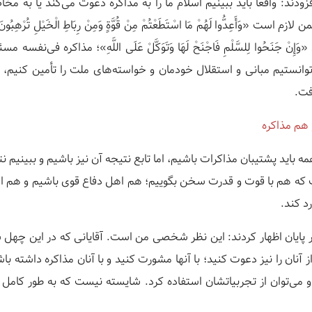
دند: واقعاً باید ببینیم اسلام ما را به مذاکره دعوت می‌کند یا به مخ
وَأَعِدُّوا لَهُمْ مَا اسْتَطَعْتُمْ مِنْ قُوَّةٍ وَمِنْ رِبَاطِ الْخَیْلِ تُرْهِبُونَ بِهِ ع
ْ جَنَحُوا لِلسَّلْمِ فَاجْنَحْ لَهَا وَتَوَکَّلْ عَلَی اللَّهِ»؛ مذاکره فی‌نفسه
ً توانستیم مبانی و استقلال خودمان و خواسته‌های ملت را تأمین کنیم، 
فت.
هم مذاکره
مه باید پشتیبان مذاکرات باشیم، اما تابع نتیجه آن نیز باشیم و ببینیم
 که هم با قوت و قدرت سخن بگوییم؛ هم اهل دفاع قوی باشیم و هم ا
د کند.
پایان اظهار کردند: این نظر شخصی من است. آقایانی که در این چهل 
ز آنان را نیز دعوت کنید؛ با آنها مشورت کنید و با آنان مذاکره داشته باش
 و می‌توان از تجربیاتشان استفاده کرد. شایسته نیست که به طور کامل 