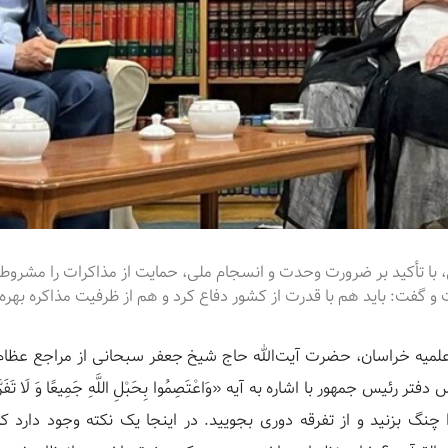
با تأکید بر ضرورت وحدت و انسجام ملی، حمایت از مذاکرات را مشروط ب
 گفت: باید هم با قدرت از کشور دفاع کرد و هم از ظرفیت مذاکره بهره 
لمیه خراسان، حضرت آیت‌الله حاج شیخ جعفر سبحانی از مراجع عظام تق
یس جمهور با اشاره به آیه «وَاعْتَصِمُوا بِحَبْلِ اللَّهِ جَمِیعًا وَ لَا تَفَر
 چنگ بزنید و از تفرقه دوری بجویید. در اینجا یک نکته وجود دارد که