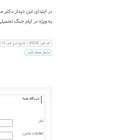
در ابتدای این دیدار دکتر
به ویژه در ایام جنگ تحمیلی
كد خبر:
65246
|
تاریخ درج خبر:
3/13
مراجع معظم تقلید
دیـــدگاه شما
نام:
اطلاعات تماس: