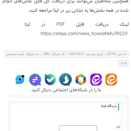
همچنین مخاطبان می‌توانند برای دریافت کل فایل تلاش‌های انجام
شده در همه بخش‌ها به نشانی زیر در ایتا مراجعه کنند.
لینک دریافت فایل
PDF
در ایتا
https://eitaa.com/news_howzehkh/39229
كد خبر:
62754
|
تاریخ درج خبر:
1404/09/01
|
کد خبرنگار:
3884
|
نام خبرنگار:
حميد محمديان
اقدام
ما را در شبکه‌های اجتماعی دنبال کنید.
دیـــدگاه شما
نام: