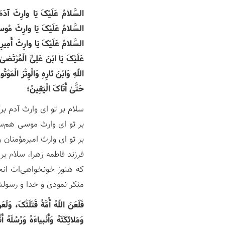
السَّلامُ عَلَیْکَ یَا وارِثَ آدَمَ 
السَّلامُ عَلَیْکَ یَا وارِثَ مُوسیٰ
السَّلامُ عَلَیْکَ یَا وارِثَ أَمِیرِ
عَلَیْکَ یَا ابْنَ عَلِیٍّ الْمُرْتَضی
اللّٰهِ وَابْنَ ثارِهِ وَالْوِتْرَ الْمَو
حَتَّیٰ أَتَاکَ الْیَقِینُ؛
سلام بر تو ای وارث آدم بر
بر تو ای وارث موسی هم‌س
بر تو ای وارث امیرمؤمنان 
فرزند فاطمه زهرا، سلام ب
که هنوز خونخواهی‌ات انجا
منکر نمودی و خدا و رسول
فَلَعَنَ اللّٰهُ أُمَّةً قَتَلَتْکَ، وَلَ
وَمَلائِکَتَهُ وَأَنْبِیاءَهُ وَرُسُلَه