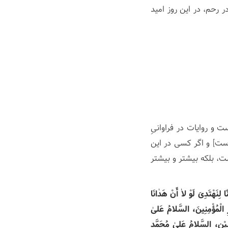
ر رحم، در این روز امید
ت و روایات در فراوانیِ
است] و اگر کسی در این
ت، بلکه بیشتر و بیشتر
ٰا لِنَهْتَدِیَ لَوْ لاٰ أَنْ هَدٰانَا
رِ الْمُؤْمِنِینَ، السَّلامُ عَلیٰ
یْنِ، السَّلامُ عَلیٰ مُحَمَّدِ