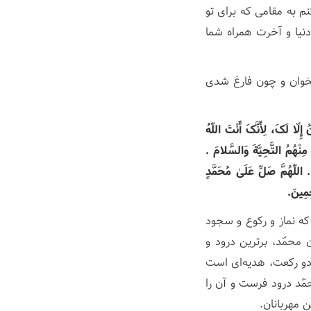
م به مقامی که برای تو
دنیا و آخرت همراه شما
بخوان و چون فارغ شدی
لّا لَکَ، لِأَنَّکَ أَنْتَ اللّٰهُ
 مِنْهُمُ التَّحِیَّةَ وَالسَّلامَ .
 اللّٰهُمَّ صَلِّ عَلَیٰ مُحَمَّدٍ
ِمِینَ.
که نماز و رکوع و سجود
محمّد، برترین درود و
 دو رکعت، هدیه‌ای است
مّد درود فرست و آن را
ن مهربانان.