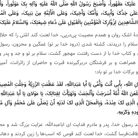
 عَلَیْکَ مَقْهُوراً، وَأَصْبَحَ رَسُولُ اللّٰهِ صَلَّی اللّٰهُ عَلَیْهِ وَآلِهِ بِکَ مَوْتُوراً، وَ
َلَیٰ جَدِّکَ وَأَبِیکَ، وَأُمِّکَ وَأَخِیکَ، وَعَلَی الْأَئِمَّةِ مِنْ بَنِیکَ، وَعَلَی الْ
الشَّاهِدِینَ لِزُوَّارِکَ الْمُؤَمِّنِینَ بِالْقَبُولِ عَلَیٰ دُعاءِ شِیعَتِکَ، وَالسَّلامُ عَلَیْکَ وَر
ادۀ اشک روان و همدم مصیبت پی‌درپی، خدا لعنت کند امّتی را که حل
 اسلام را دریدند، کشته شدی (درود خدا بر تو) غمگین و محزون، رسول 
و کتاب خدا با از دست رفتنت مهجور گشت، سلام بر تو و جد و پدر و ماد
مراهت و بر فرشتگان دربرگیرنده قبرت و حاضران از زائرانت، آمین
برکات خدا بر تو باد؛
ِ اللّٰهِ، بِأَبِی أَنْتَ وَأُمِّی یَا أَبا عَبْدِاللّٰهِ، لَقَدْ عَظُمَتِ الرَّزِیَّةُ وَجَلَّتِ الْمُصِی
َنَ اللّٰهُ أُمَّةً أَسْرَجَتْ وَأَلْجَمَتْ وَتَهَیَّأَتْ لِقِتالِکَ، یَا مَوْلایَ یَا أَبا عَبْدِاللّ
ِ الَّذِی لَکَ عِنْدَهُ، وَبِالْمحَلِّ الَّذِی لَکَ لَدَیْهِ أَنْ یُصَلِّیَ عَلَیٰ مُحَمَّدٍ وَآلِ مُح
دِهِ وَکَرَمِهِ.
ند رسول خدا، پدر و مادرم فدایت ای اباعبدالله، عزایت بزرگ شد و م
اقت‌فرسا گشت، خدا لعنت کند قومی که اسب‌ها را زین کردند و دهانه زد