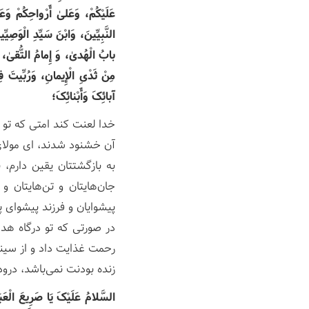
عَلَیْکُمْ، وَعَلیٰ أَرْواحِکُمْ وَ
النَّبِیِّینَ، وَابْنَ سَیِّدِ الْوَصِیّ
بابُ الْهُدیٰ، وَ إِمامُ التُّقیٰ، و
مِنْ ثَدْیِ الْإِیمانِ، وَرُبِّیتَ ف
آبائِکَ وَأَبْنائِکَ؛
خدا لعنت کند امتی که تو ر
آن خشنود شدند، ای مولای 
به بازگشتتان یقین دارم، 
جان‌هایتان و تن‌هایتان و
پیشوایان و فرزند پیشوای 
در صورتی که تو درگاه هد
رحمت غذایت داد و از سینه
زنده بودنت نمی‌باشد، درود 
السَّلامُ عَلَیْکَ یَا صَرِیعَ الْعَبَر