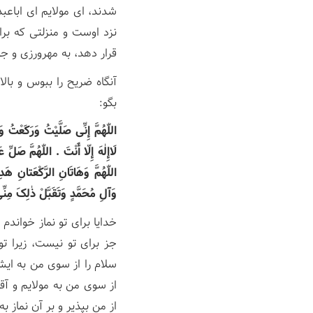
شدند، ای مولایم ای اباعب
نزد اوست و منزلتی که برا
قرار دهد، به مهرورزی و ج
آنگاه ضریح را ببوس و با
بگو:
اللّٰهُمَّ إِنِّی صَلَّیْتُ وَرَکَعْتُ
لَاإِلٰهَ إِلّا أَنْتَ . اللّٰهُمَّ صَلِّ
اللّٰهُمَّ وَهَاتَانِ الرَّکْعَتانِ هَ
وَآلِ مُحَمَّدٍ وَتَقَبَّلْ ذٰلِکَ مِن
خدایا برای تو نماز خواند
جز برای تو نیست، زیرا ت
سلام را از سوی من به ایش
از سوی من به مولایم و آق
از من بپذیر و بر آن نماز به