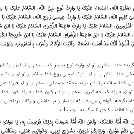
صَفْوَةِ اللّٰهِ، السَّلامُ عَلَیْکَ یَا وارِثَ نُوحٍ نَبِیِّ اللّٰهِ، السَّلامُ عَلَیْکَ یَا وار
 کَلِیمِ اللّٰهِ، السَّلامُ عَلَیْکَ یَا وارِثَ عِیسیٰ رُوحِ اللّٰهِ، السَّلامُ عَلَیْکَ یَا و
 الْمُؤْمِنِینَ، السَّلامُ عَلَیْکَ یَا وارِثَ فاطِمَةَ الزَّهْراءِ، السَّلامُ عَلَیْکَ یَا ابْنَ 
ٰ، السَّلامُ عَلَیْکَ یَا ابْنَ فاطِمَةَ الزَّهْراءِ، السَّلامُ عَلَیْکَ یَا ابْنَ خَدِیجَةَ الْکُب
ْتُورَ، أَشْهَدُ أَنَّکَ قَدْ أَقَمْتَ الصَّلاةَ، وَآتَیْتَ الزَّکَاةَ، وَأَمَرْتَ بِالْمَعْرُوفِ، وَنَهَیْتَ
گزیده خدا، سلام بر تو ای وارث نوح پیامبر خدا، سلام بر تو ای وارث 
خن خدا، سلام بر تو ای وارث عیسی روح خدا، سلام بر تو ای وارث م
ولی خدا، سلام بر تو ای فرزند محمّد مصطفی، سلام بر تو ای فرزند علی
ر تو ای فرزند خدیجه کبری، سلام بر تو ای خون خدا و فرزند خون خدا 
م نگرفته، گواهی می‌دهم که تو نماز را بپا داشتی و زکات پرداختی و 
ش را اطاعت کردی تا مرگ به سویت آمد؛
عَنَ اللّٰهُ أُمَّةً ظَلَمَتْکَ، وَلَعَنَ اللّٰهُ أُمَّةً سَمِعَتْ بِذٰلِکَ فَرَضِیَتْ بِهِ، یَا مَوْلایَ یَا
ُ أَنِّی بِکُمْ مُؤْمِنٌ، وَبِإِیَابِکُمْ مُوقِنٌ، بِشَرایِعِ دِینِی، وَخَواتِیمِ عَمَلِی، وَمُنْقَلَبِی