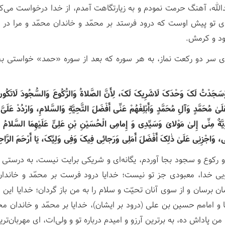
دالله، آهنگ حرمت نمودم و به زیارتگاهت آمدم، از خدا درخواست می‌کن
ی تو پیش اوست که درود فرستد بر محمّد و خاندان محمّد و مرا در 
ود و کرمش.
لای سر دو رکعت نماز، به هر سوره که بعد از سوره «حمد» خواستی 
 وَسَجَدْتُ لَکَ وَحْدَکَ لَاشَرِیکَ لَکَ، لِأَنَّ الصَّلاةُ وَالرُّکُوعَ وَالسُّجُودَ لَاتَکُونُ إِ
 عَلَیٰ مُحَمَّدٍ وَآلِ مُحَمَّدٍ وَأَبْلِغْهُمْ عَنِّی أَفْضَلَ التَّحِیَّةِ وَالسَّلامِ، وَارْدُدْ عَلَیَّ
دِیَّةٌ مِنِّی إِلیٰ مَوْلایَ وَسَیِّدِی وَ إِمامِی الْحُسَیْنِ بْنِ عَلِیٍّ عَلَیْهِمَا السَّلامُ .
ِّی، وَاجْزِنِی عَلَیٰ ذٰلِکَ أَفْضَلَ أَمَلِی وَرَجائِی فِیکَ وَفِی وَلِیِّکَ، یَا أَرْحَمَ الرَّاح
م و رکوع و سجود بجا آوردم، یگانه‌ای و شریکی برایت نیست، به درستی 
ویی خدا، معبودی جز تو نیست؛ خدایا درود فرست بر محمّد و خاندان 
ان برسان و از سوی آنان تحیّت و سلام را به من باز گردان؛ خدایا این
ا و امامم حسین بن علی (درود بر ایشان)، خدایا بر محمّد و خاندان مح
 من پاداش ده، به برترین آرزو و امیدم درباره تو و ولی‌ات، ای مهربان‌تری