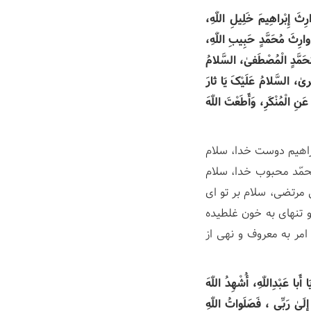
ِثَ إِبْراهِیمَ خَلِیلِ اللّٰهِ،
ارِثَ مُحَمَّدٍ حَبِیبِ اللّٰهِ،
مُحَمَّدٍ الْمُصْطَفیٰ، السَّلامُ
ْریٰ، السَّلامُ عَلَیْکَ یَا ثارَ
 عَنِ الْمُنْکَرِ، وَأَطَعْتَ اللّٰهَ
ابراهیم دوست خدا، سلام
حمّد محبوب خدا، سلام
 مرتضی، سلام بر تو ای
و تنهای به خون غلطیده
امر به معروف و نهی از
 أَبا عَبْدِاللّٰهِ، أُشْهِدُ اللّٰهَ
 إِلَیٰ رَبِّی ، فَصَلَواتُ اللّٰهِ