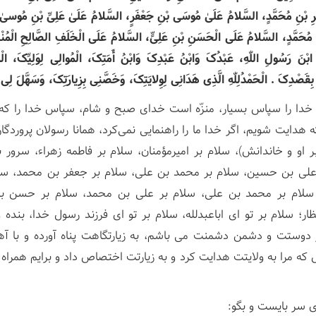
َرِ بْنِ مُحَمَّدٍ، السَّلامُ عَلَیٰ مُوسَی بْنِ جَعْفَرٍ، السَّلامُ عَلَیٰ عَلِیِّ بْنِ مُوسیٰ،
ِ مُحَمَّدٍ، السَّلامُ عَلَی الْحَسَنِ بْنِ عَلِیٍّ، السَّلامُ عَلَی الْخَلَفِ الصَّالِحِ الْمُنْتَ
ا ابْنَ رَسُولِ اللّٰهِ، عَبْدُکَ وَابْنُ عَبْدِکَ وَابْنُ أَمَتِکَ، الْمُوالِی لِوَلِیِّکَ، ا
ِ بِقَصْدِکَ . الْحَمْدُلِلّٰهِ الَّذِی هَدَانِی لِوِلایَتِکَ، وَخَصَّنِی بِزِیارَتِکَ، وَسَهَّلَ ل
 خدا را سپاس بسیار، منزّه است خدای صبح و شام، سپاس خدا را که م
ه هدایت شویم، اگر خدا ما را راهنمایی نمی‌کرد، همانا رسولان پروردگار
 او و خاندانش)، سلام بر امیرمؤمنان، سلام بر فاطمه زهراء، سرور با
ی بن حسین، سلام بر محمد بن علی، سلام بر جعفر بن محمد، سل
لام بر محمد بن علی، سلام بر علی بن محمد، سلام بر حسن بن 
ار؛ سلام بر تو ای اباعبدلله، سلام بر تو ای فرزند رسول خدا، بنده و
وستت و دشمن دشمنت می باشم، به زیارتگاهت پناه آورده و با آه
که مرا به ولایتت هدایت کرد و به زیارتت اختصاص داد و برایم همر
 سر بایست و بگو: