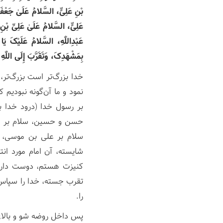
بْنِ عَلِیٍّ، السَّلامُ عَلَیٰ جَعْف
عَلِیٍّ، السَّلامُ عَلَیٰ عَلِیِّ بْن
عَبْدِاللّٰهِ، السَّلامُ عَلَیْکَ یَ
بِمَشْهَدِکَ، وَتَقَرَّبَ إِلَی اللّٰه
خدا بزرگ‌تر است بزرگ‌تر،
نمود و ما آن‌گونه نبودیم ک
بر رسول خدا (درود خدا بر
حسن و حسین، سلام بر عل
سلام بر علی بن موسی، س
شایسته، آن امام مورد انتظ
کنیزت هستم، دوست دار د
تقرب جسته، خدا را سپاس 
را.
پس داخل روضه شو و بالای