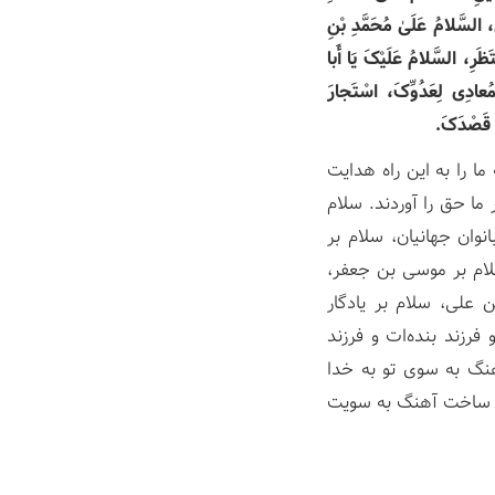
 السَّلامُ عَلَیٰ مُحَمَّدِ بْنِ
ظَرِ، السَّلامُ عَلَیْکَ یَا أَبا
لْمُعادِی لِعَدُوِّکَ، اسْتَجارَ
ِی قَصْدَکَ.
ا را به این راه هدایت
 ما حق را آوردند. سلام
نوان جهانیان، سلام بر
ام بر موسی بن جعفر،
علی، سلام بر یادگار
 فرزند بنده‌ات و فرزند
نگ به سوی تو به خدا
اه ساخت آهنگ به سویت