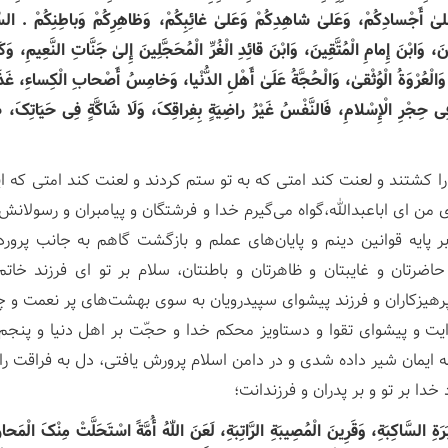
عَلیٰ أَجْسادِکُمْ، وَعَلیٰ شاهِدِکُمْ وَعَلیٰ غائِبِکُمْ، وَظاهِرِکُمْ وَباطِنِکُمْ . السّ
ِینَ، وَابْنَ إِمامِ الْمُتَّقِینَ، وَابْنَ قائِدِ الْغُرِّ الْمُحَجَّلِینَ إِلیٰ جَنَّاتِ النَّعِیمِ، وَ
َالْعُرْوَةُ الْوُثْقیٰ، وَالْحُجَّةُ عَلَیٰ أَهْلِ الدُّنْیا، وَخامِسُ أَصْحابِ الْکِساءِ، غَذَت
ِی حِجْرِ الْإِسْلامِ، فَالنَّفْسُ غَیْرُ راضِیَةٍ بِفِراقِکَ، وَلَا شَاکَّةٍ فِی حَیَاتِکَ، صَ
ا کشتند و لعنت کند امتی که به تو ستم کردند و لعنت کند امتی که این
من ای اباعبدالله،گواه می‌گیرم خدا و فرشتگان و پیامبران و رسولانش 
بر پایه قوانین دینم و پایان‌های عملم و بازگشت گاهم به جانب پرور
 حاضرتان و غایبتان و ظاهرتان و باطنتان، سلام بر تو ای فرزند خاتم 
پرهیزکاران و فرزند پیشوای سپیدرویان به سوی بهشت‌های پر نعمت و 
ایت و پیشوای تقوا و دستاویز محکم خدا و حجّت بر اهل دنیا و پ
 ایمان شیر داده شدی و در دامن اسلام پرورش یافتی، دل به فراقت 
خدا بر تو و بر پدران و فرزندانت؛
َةِ السَّاکِبَةِ، وَقَرِینَ الْمُصِیبَةِ الرَّاتِبَةِ، لَعَنَ اللّٰهُ أُمَّةً اسْتَحَلَّتْ مِنْکَ الْمَح