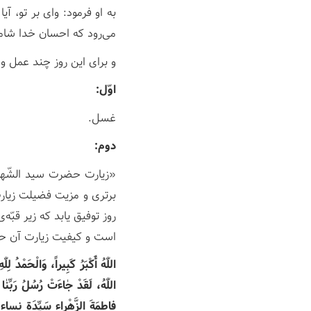
به او فرمود: وای بر تو، آ
می‌رود که احسان خدا شام
و برای این روز چند عمل و
اوّل:
غسل.
دوم:
«زیارت حضرت سید الشّهداء»
برتری و مزیت فضیلت زیارت
روز توفیق یابد که زیر قب
است و کیفیت زیارت آن حضر
اللّٰهُ أَکْبَرُ کَبِیراً، وَالْحَمْدُ لِل
اللّٰهُ، لَقَدْ جٰاءَتْ رُسُلُ رَبِّنٰ
فاطِمَةَ الزَّهْراءِ سَیِّدَةِ نِسا