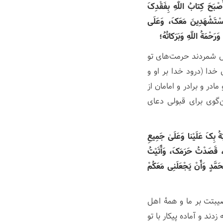
أَصْبَحَ کِتابُ اللّٰهِ بِفَقْدِکَ
مُسْتَشْهَدِینَ مَعَکَ، وَعَلَی
َحْمَةُ اللّٰهِ وَبَرَکاتُهُ؛
ال شمردند حرمت‌های تو
خدا (درود خدا بر او و
ر و برادر و امامان از
‌گوی برای قبولی دعای
بَةُ بِکَ عَلَیْنا وَعَلَیٰ جَمِیعِ
ٰهِ، قَصَدْتُ حَرَمَکَ، وَأَتَیْتُ
َمَّدٍ وَأَنْ یَجْعَلَنِی مَعَکُمْ
صیبتت بر ما و همۀ اهل
ند و آماده پیکار با تو