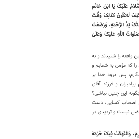
َلامُ عَلَیْکَ یَا ابْنَ خاتَمِ
کَیْفَ لَاتَکُونُ کَذٰلِکَ وَأَنْتَ
ْکَ یَدُ الرَّحْمَةِ، وَرَضَعْتَ
لَواتُ اللّٰهِ عَلَیْکَ وَعَلَیٰ
 واقعه را شنیدند و به
را که مؤمن به شمایم و
دگارم، پس درود خدا بر
پیامبران و فرزند آقای
چگونه این چنین نباشی؟
نجم اصحاب کسایی، دست
راضی نیست و تردیدی در
ارِمَ، وَانْتَهَکَتْ فِیکَ حُرْمَةَ