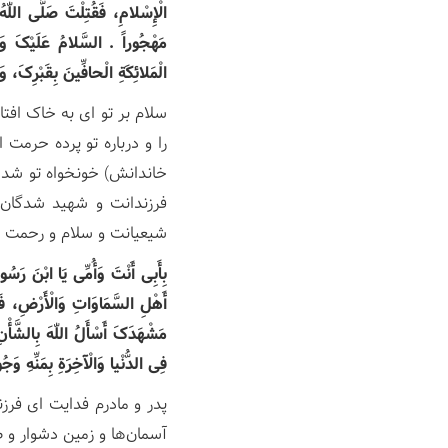
الْإِسْلامِ، فَقُتِلْتَ صَلَّی اللّٰهُ
مَهْجُوراً . السَّلامُ عَلَیْکَ وَع
الْمَلائِکَةِ الْحافِّینَ بِقَبْرِکَ، وَ
سلام بر تو ای به خاک افت
را و درباره تو پرده حرمت
خاندانش) خونخواه تو شد، 
فرزندانت و شهید شدگان ه
شیعیانت و سلام و رحمت و 
بِأَبِی أَنْتَ وَأُمِّی یَا ابْنَ رَسُول
أَهْلِ السَّمَاوَاتِ وَالْأَرْضِ، فَلَع
مَشْهَدَکَ أَسْأَلُ اللّٰهَ بِالشَّأْن
فِی الدُّنْیا وَالْآخِرَةِ بِمَنِّهِ وَجُو
پدر و مادرم فدایت ای فرز
آسمان‌ها و زمین دشوار و ط