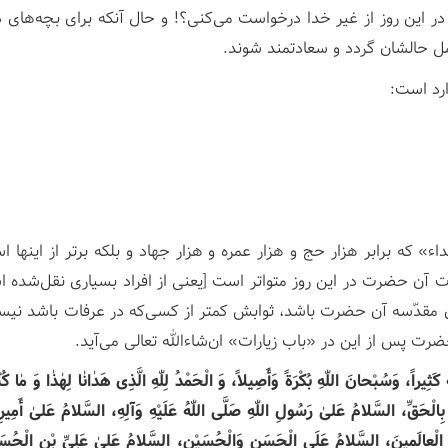
یا در این روز از غیر خدا درخواست می‌کنی؟! و حال آنکه برای بچه‌های د
ل حالشان گردد و سعادتمند شوند.
ارد است:
 که برابر هزار حج و هزار عمره و هزار جهاد و بلکه برتر از اینها اس
 آن حضرت در این روز متواتر است [یعنی از افراد بسیاری نقل‌شده 
ّه‌ی مقدّسه آن حضرت باشد، ثوابش کمتر از کسی‌که در عرفات باشد نیس
ت پس از این در «باب زیارات» ان‌شاء‌الله تعالی می‌آید.
ّٰهِ کَثِیراً، وَسُبْحانَ اللّٰهِ بُکْرَةً وَأَصِیلاً، وَ الْحَمْدُ لِلّٰهِ الَّذِی هَدٰانٰا لِهٰذٰا وَ مٰا کُنّ
ا بِالْحَقِّ، السَّلامُ عَلیٰ رَسُولِ اللّٰهِ صَلَّی اللّٰهُ عَلَیْهِ وَآلِهِ، السَّلامُ عَلیٰ أَمِی
ءِ الْعالَمِینَ، السَّلامُ عَلَی الْحَسَنِ وَالْحُسَیْنِ، السَّلامُ عَلیٰ عَلِیِّ بْنِ الْحُسَ