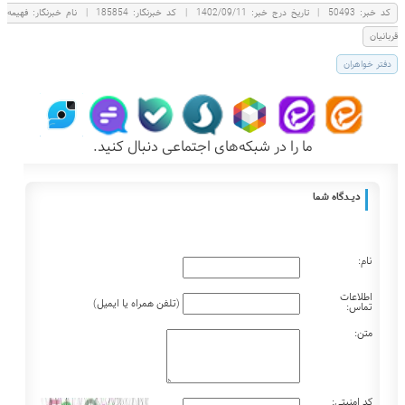
كد خبر:
50493
|
تاریخ درج خبر:
1402/09/11
|
کد خبرنگار:
185854
|
نام خبرنگار:
فهيمه
قربانيان
دفتر خواهران
ما را در شبکه‌های اجتماعی دنبال کنید.
دیـــدگاه شما
نام:
اطلاعات
(تلفن همراه یا ایمیل)
تماس:
متن:
کد امنیتی: