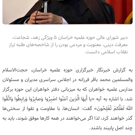
دبیر شورای عالی حوزه علمیه خراسان ۵ ویژگی زهد، شجاعت،
معرفت دینی، معنویت و مردمی بودن را از شاخصه‌های طلبه تراز
نقلاب اسلامی دانست.
به گزارش خبرنگار خبرگزاری حوزه علمیه خراسان، حجت‌الاسلام
والمسلمین محمد باقر فرزانه در اجلاس سراسری مدیران و مسئولان
مدارس علمیه خواهران که به میزبانی دفتر خواهران این حوزه برگزار
شد، با اشاره به آیه «یا أَیهَا الَّذِینَ آمَنُوا اصْبِرُوا وَصابِرُوا وَرابِطُوا وَاتَّقُوا
اللهَ لَعَلَّکمْ تُفْلِحُونَ» گفت: انسان‌ها، با مقاومت و تقوا از سختی‌ها
گذر خواهند کرد، لذا اگر می‌خواهند در همه کارها موفق شوند، باید به
چند اصل پایبند باشند.